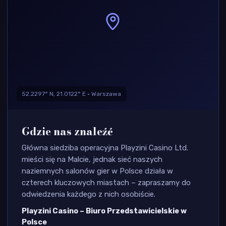
52.2297° N, 21.0122° E · Warszawa
Gdzie nas znaleźć
Główna siedziba operacyjna Playzini Casino Ltd.
mieści się na Malcie, jednak sieć naszych
naziemnych salonów gier w Polsce działa w
czterech kluczowych miastach – zapraszamy do
odwiedzenia każdego z nich osobiście.
Playzini Casino – Biuro Przedstawicielskie w
Polsce