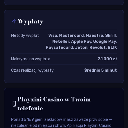
Wypłaty
Metody wypłat
Visa, Mastercard, Maestro, Skrill,
Neteller, Apple Pay, Google Pay,
Paysafecard, Jeton, Revolut, BLIK
Maksymalna wypłata
31 000 zł
Czas realizacji wypłaty
Średnio 5 minut
Playzini Casino w Twoim
telefonie
Ponad 6 169 gier i zakładów masz zawsze przy sobie —
niezależnie od miejsca i chwili. Aplikacja Playzini Casino