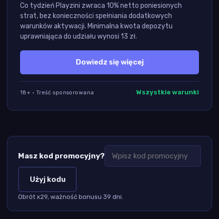
Co tydzień Playzini zwraca 10% netto poniesionych
strat, bez konieczności spełniania dodatkowych
warunków aktywacji. Minimalna kwota depozytu
uprawniająca do udziału wynosi 13 zł.
Dowiedz się więcej
Wszystkie warunki
18+ · Treść sponsorowana
Masz kod promocyjny?
Użyj kodu
Obrót x29, ważność bonusu 39 dni.