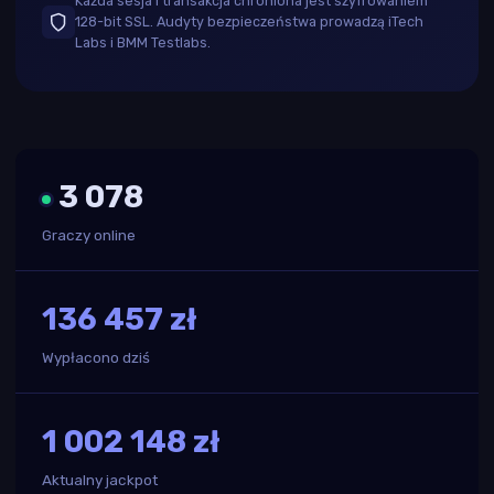
Każda sesja i transakcja chroniona jest szyfrowaniem
128-bit SSL. Audyty bezpieczeństwa prowadzą iTech
Labs i BMM Testlabs.
3 078
Graczy online
136 457
zł
Wypłacono dziś
1 002 148
zł
Aktualny jackpot