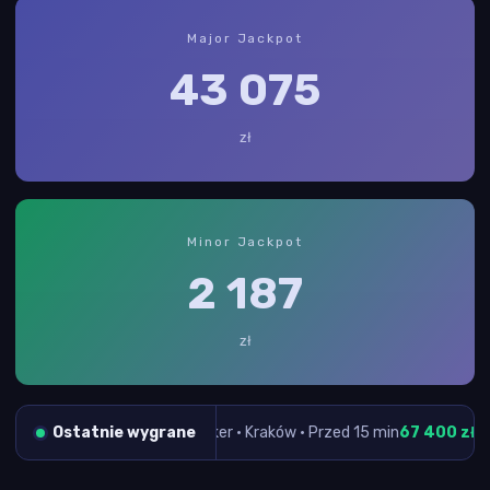
Major Jackpot
43 075
zł
Minor Jackpot
2 187
zł
n temu
15 941 zł
Ostatnie wygrane
Tide Breaker · Kraków · Przed 15 min
67 400 zł
Gold