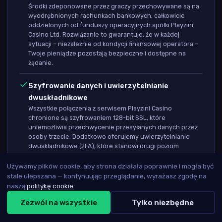
Środki zdeponowane przez graczy przechowywane są na
wyodrębnionych rachunkach bankowych, całkowicie
oddzielonych od funduszy operacyjnych spółki Playzini
Casino Ltd. Rozwiązanie to gwarantuje, że w każdej
sytuacji – niezależnie od kondycji finansowej operatora –
Twoje pieniądze pozostają bezpieczne i dostępne na
żądanie.
Szyfrowanie danych i uwierzytelnianie
dwuskładnikowe
Wszystkie połączenia z serwisem Playzini Casino
chronione są szyfrowaniem 128-bit SSL, które
uniemożliwia przechwycenie przesyłanych danych przez
osoby trzecie. Dodatkowo oferujemy uwierzytelnianie
dwuskładnikowe (2FA), które stanowi drugi poziom
zabezpieczenia dostępu do konta gracza i skutecznie
chroni przed nieautoryzowanym logowaniem.
Używamy plików cookie, aby strona działała poprawnie i mogła być
stale ulepszana — kontynuując przeglądanie, wyrażasz zgodę na
naszą
politykę cookie
.
Ochrona danych osobowych
Playzini Casino przetwarza dane osobowe graczy zgodnie
Zezwól na wszystkie
Tylko niezbędne
z obowiązującymi przepisami o ochronie prywatności oraz
wymogami licencji Malta Gaming Authority