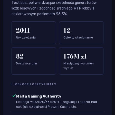
Testlabs, potwierdzające rzetelność generatorów
liczb losowych i zgodność średniego RTP lobby z
deklarowanym poziomem 96,3%.
2011
12
Rok założenia
Obiekty stacjonarne
82
176M zł
Dostawcy gier
Miesięczny wolumen
wypłat
LICENCJE I CERTYFIKATY
Malta Gaming Authority
Licencja MGA/B2C/667/2011 — regulacja i nadzór nad
całością działalności Playzini Casino Ltd.