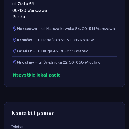
ul. Złota 59
00-120 Warszawa
Polska
Warszawa
— ul. Marszałkowska 84, 00-514 Warszawa
Kraków
— ul. Floriańska 31, 31-019 Kraków
Gdańsk
— ul. Długa 46, 80-831 Gdańsk
Wrocław
— ul. Świdnicka 22, 50-068 Wrocław
Wszystkie lokalizacje
Kontakt i pomoc
Telefon