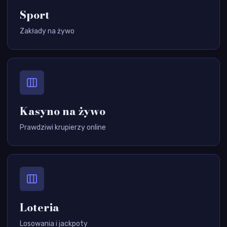
Sport
Zakłady na żywo
Kasyno na żywo
Prawdziwi krupierzy online
Loteria
Losowania i jackpoty