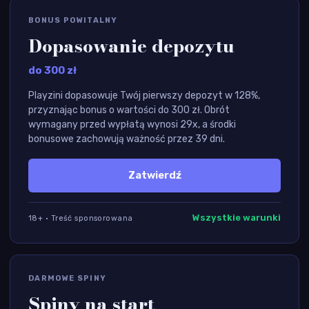
BONUS POWITALNY
Dopasowanie depozytu
do 300 zł
Playzini dopasowuje Twój pierwszy depozyt w 128%,
przyznając bonus o wartości do 300 zł. Obrót
wymagany przed wypłatą wynosi 29x, a środki
bonusowe zachowują ważność przez 39 dni.
Zatwierdź
Wszystkie warunki
18+ · Treść sponsorowana
DARMOWE SPINY
Spiny na start