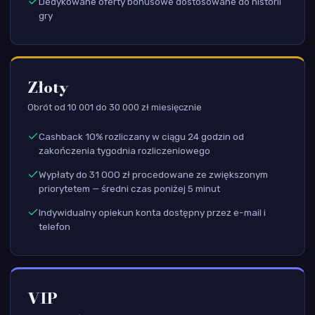
Dedykowane oferty bonusowe dostosowane do historii
gry
Złoty
Obrót od 10 001 do 30 000 zł miesięcznie
Cashback 10% rozliczany w ciągu 24 godzin od
zakończenia tygodnia rozliczeniowego
Wypłaty do 31 000 zł procedowane ze zwiększonym
priorytetem — średni czas poniżej 5 minut
Indywidualny opiekun konta dostępny przez e-mail i
telefon
VIP