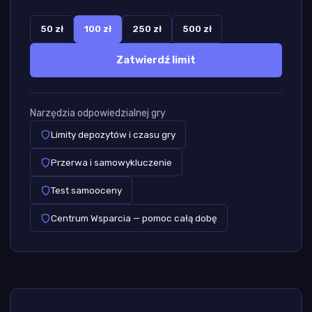
50 zł
100 zł
250 zł
500 zł
Zatwierdź limit
Narzędzia odpowiedzialnej gry
Limity depozytów i czasu gry
Przerwa i samowykluczenie
Test samooceny
Centrum Wsparcia — pomoc całą dobę