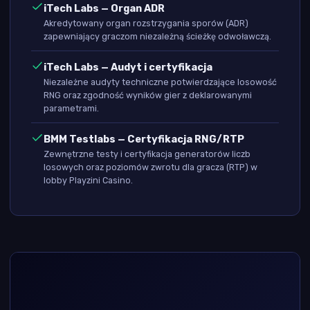
iTech Labs — Organ ADR
Akredytowany organ rozstrzygania sporów (ADR)
zapewniający graczom niezależną ścieżkę odwoławczą.
iTech Labs — Audyt i certyfikacja
Niezależne audyty techniczne potwierdzające losowość
RNG oraz zgodność wyników gier z deklarowanymi
parametrami.
BMM Testlabs — Certyfikacja RNG/RTP
Zewnętrzne testy i certyfikacja generatorów liczb
losowych oraz poziomów zwrotu dla gracza (RTP) w
lobby Playzini Casino.